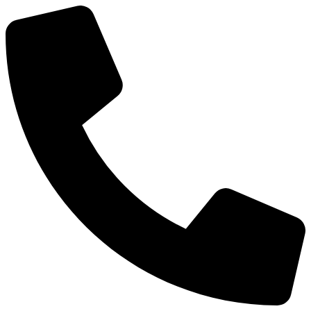
Ir
al
contenido