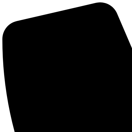
Ir
al
contenido