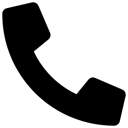
Ir
al
contenido