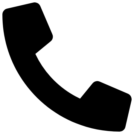
Ir
al
contenido