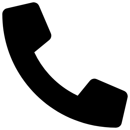
Ir
al
contenido