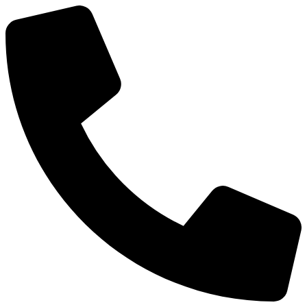
Ir
al
contenido