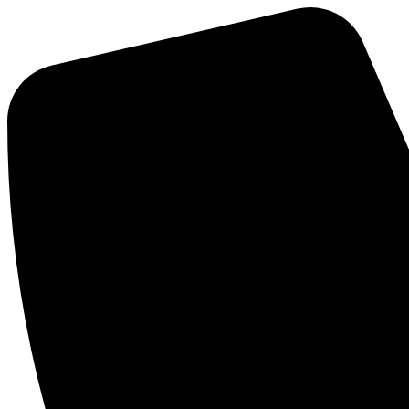
Ir
al
contenido