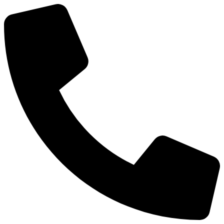
Ir
al
contenido