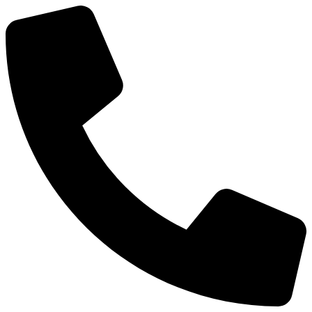
Ir
al
contenido