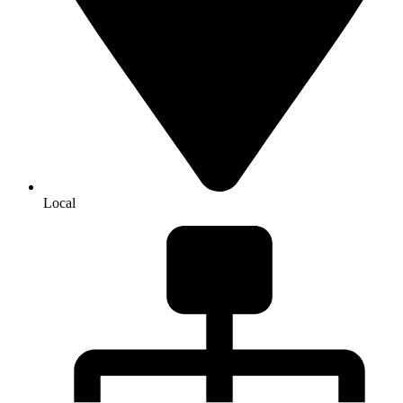
Local