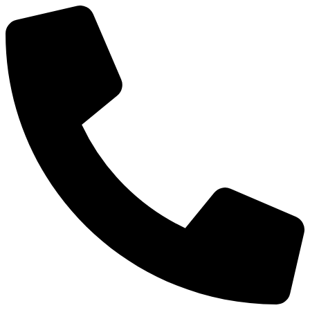
Ir
al
contenido