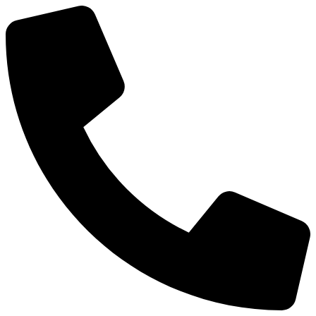
Ir
al
contenido