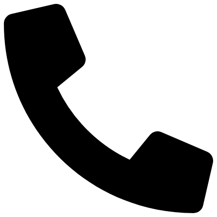
Ir
al
contenido