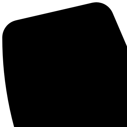
Ir
al
contenido