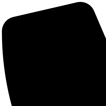
Ir
al
contenido