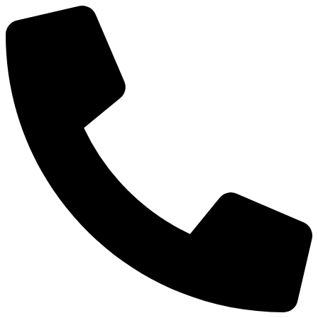
Ir
al
contenido