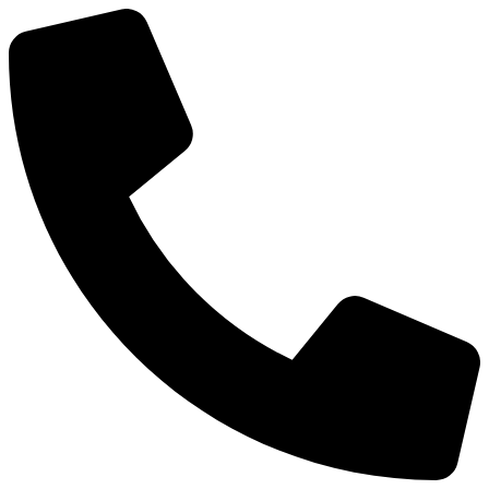
Ir
al
contenido