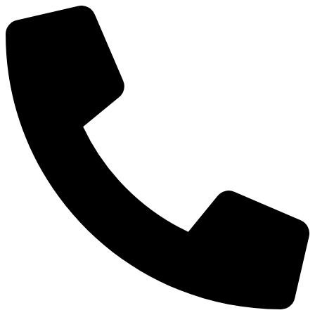
Ir
al
contenido