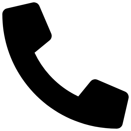
Ir
al
contenido