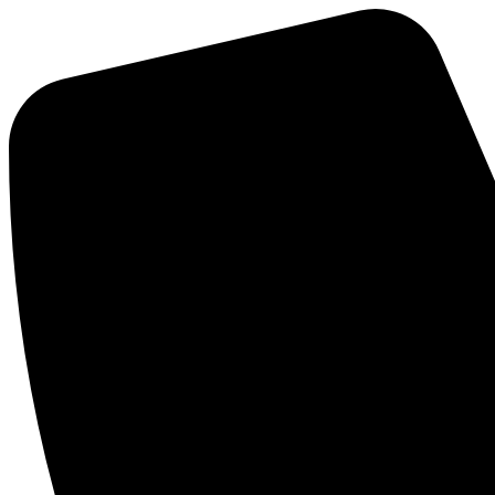
Ir
al
contenido