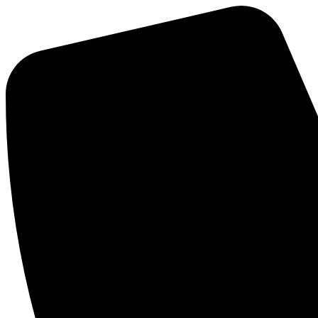
Ir
al
contenido