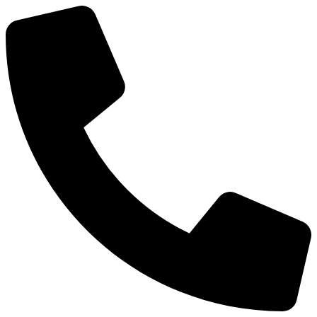
Ir
al
contenido