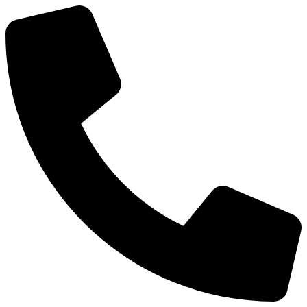
Ir
al
contenido