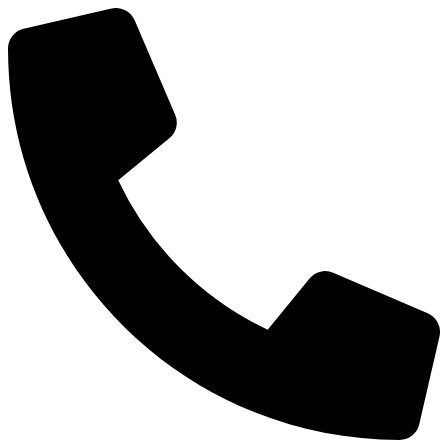
Ir
al
contenido