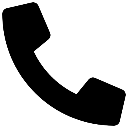
Ir
al
contenido