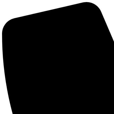
Ir
al
contenido