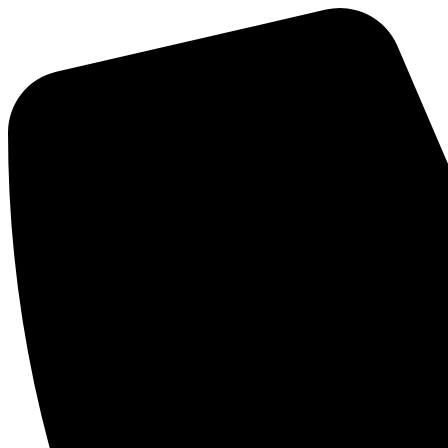
Ir
al
contenido